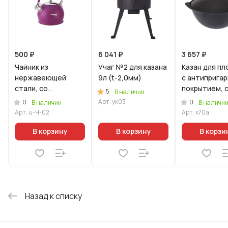
500 ₽
6 041 ₽
3 657 ₽
Чайник из
Учаг №2 для казана
Казан для пл
нержавеющей
9л (t-2,0мм)
с антиприга
стали, со
покрытием, 
5
В наличии
свистком,3л,
крышкой.
Арт.
ук03
0
0
В наличии
В наличи
АМЕТИСТ
Арт.
u-Ч-02
Арт.
к70а
(Уцененный товар)
В корзину
В корзину
В корзи
Назад к списку