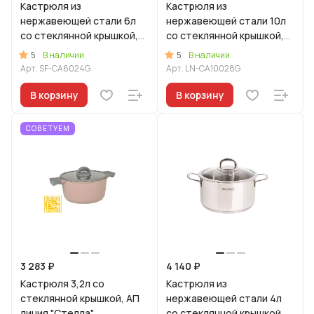
Кастрюля из
Кастрюля из
нержавеющей стали 6л
нержавеющей стали 10л
со стеклянной крышкой,
со стеклянной крышкой,
линия "Сафия"
линия "Леон"
5
5
В наличии
В наличии
Арт.
SF-CA6024G
Арт.
LN-CA10028G
В корзину
В корзину
СОВЕТУЕМ
3 283 ₽
4 140 ₽
Кастрюля 3,2л со
Кастрюля из
стеклянной крышкой, АП
нержавеющей стали 4л
линия "Стелла"
со стеклянной крышкой,