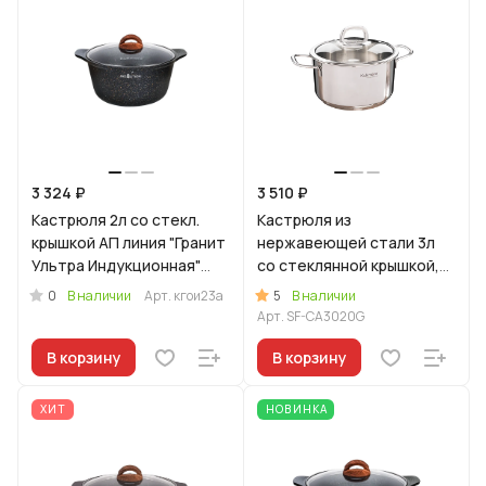
3 324 ₽
3 510 ₽
Кастрюля 2л со стекл.
Кастрюля из
крышкой АП линия "Гранит
нержавеющей стали 3л
Ультра Индукционная"
со стеклянной крышкой,
(оригинальный)
линия "Сафия"
0
5
В наличии
Арт.
кгои23а
В наличии
Арт.
SF-CA3020G
В корзину
В корзину
ХИТ
НОВИНКА