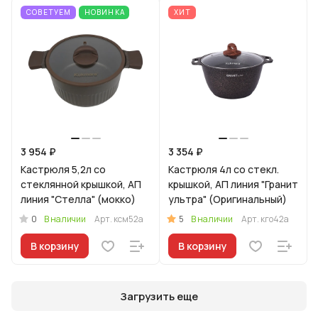
СОВЕТУЕМ
НОВИНКА
ХИТ
3 954 ₽
3 354 ₽
Кастрюля 5,2л со
Кастрюля 4л со стекл.
стеклянной крышкой, АП
крышкой, АП линия "Гранит
линия "Стелла" (мокко)
ультра" (Оригинальный)
0
5
В наличии
Арт.
ксм52а
В наличии
Арт.
кго42а
В корзину
В корзину
Загрузить еще