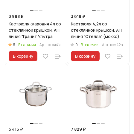
3 998 ₽
3 619 ₽
Кастрюля-жаровня 4л со
Кастрюля 4,2л со
стеклянной крышкой, АП
стеклянной крышкой, АП
линия "Гранит Ультра
линия "Стелла" (мокко)
Индукционная"
5
0
В наличии
Арт.
жгои41а
В наличии
Арт.
ксм42а
(оригинальный)
В корзину
В корзину
5 416 ₽
7 829 ₽