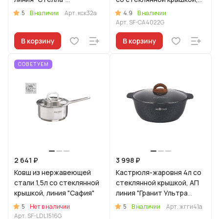
(капучино)
линия "Сафия"
5
4.9
В наличии
Арт.
кск32а
В наличии
Арт.
SF-CA4022G
В корзину
В корзину
СОВЕТУЕМ
2 641 ₽
3 998 ₽
Ковш из нержавеющей
Кастрюля-жаровня 4л со
стали 1,5л со стеклянной
стеклянной крышкой, АП
крышкой, линия "Сафия"
линия "Гранит Ультра
Индукционная" (синий)
5
5
Нет в наличии
В наличии
Арт.
жгги41а
Арт.
SF-LDL1516G