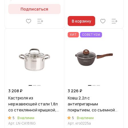
Подписаться
В корзину
ХИТ
СОВЕТУЕМ
3 208 ₽
3 226 ₽
Кастрюля из
Ковш 2,2л с
нержавеющей стали 1,8л
антипригарным
со стеклянной крышкой,
покрытием, со съемной
линия "Леон"
ручкой, ст. крышкой,
5
5
В наличии
В наличии
линия «Гранит Ультра»
Арт.
LN-CA1816G
Арт.
кго0225а
(Оригинальный)