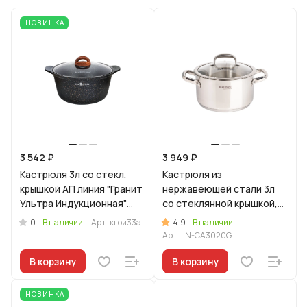
НОВИНКА
3 542 ₽
3 949 ₽
Кастрюля 3л со стекл.
Кастрюля из
крышкой АП линия "Гранит
нержавеющей стали 3л
Ультра Индукционная"
со стеклянной крышкой,
(оригинальный)
линия "Леон"
0
4.9
В наличии
Арт.
кгои33а
В наличии
Арт.
LN-CA3020G
В корзину
В корзину
НОВИНКА