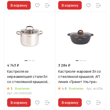
В корзину
В корзину
4 743 ₽
3 284 ₽
Кастрюля из
Кастрюля-жаровня 3л со
нержавеющей стали 5л
стеклянной крышкой, АП
со стеклянной крышкой,
линия «Гранит Ультра»
линия "Леон"
(Оригинальный)
5
4.9
В наличии
В наличии
Арт.
жго31а
Арт.
LN-CA5022G
В корзину
В корзину