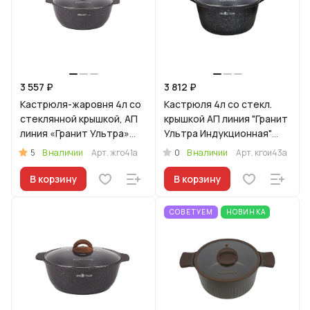
3 557 ₽
3 812 ₽
Кастрюля-жаровня 4л со
Кастрюля 4л со стекл.
стеклянной крышкой, АП
крышкой АП линия "Гранит
линия «Гранит Ультра»
Ультра Индукционная"
(Оригинальный)
(оригинальный)
5
0
В наличии
Арт.
жго41а
В наличии
Арт.
кгои43а
В корзину
В корзину
СОВЕТУЕМ
НОВИНКА