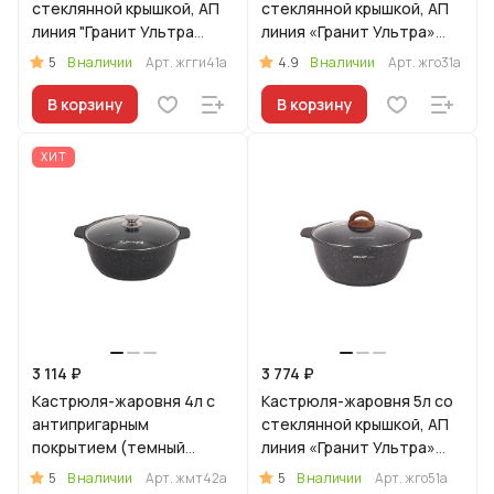
стеклянной крышкой, АП
стеклянной крышкой, АП
линия "Гранит Ультра
линия «Гранит Ультра»
Индукционная" (синий)
(Оригинальный)
5
4.9
В наличии
Арт.
жгги41а
В наличии
Арт.
жго31а
В корзину
В корзину
ХИТ
3 114 ₽
3 774 ₽
Кастрюля-жаровня 4л с
Кастрюля-жаровня 5л со
антипригарным
стеклянной крышкой, АП
покрытием (темный
линия «Гранит Ультра»
мрамор) со стеклянной
(Оригинальный)
5
5
В наличии
Арт.
жмт42а
В наличии
Арт.
жго51а
крышкой