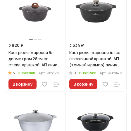
3 920 ₽
3 634 ₽
Кастрюля-жаровня 5л
Кастрюля-жаровня 4л со
диаметром 28см со
стеклянной крышкой, АП
стекл. крышкой, АП линия
(темный мрамор) линия
"Гранит Ультра"
"Мраморная
5
0
В наличии
Арт.
жго52а
В наличии
Арт.
жмти41а
(Оригинальный)
Индукционная"
В корзину
В корзину