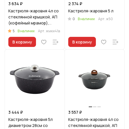
3 634 ₽
2 374 ₽
Кастрюля-жаровня 4л со
Кастрюля-жаровня 5 л
стеклянной крышкой, АП
0
В наличии
Арт.
ж50
(кофейный мрамор),
линия "Мраморная
5
В наличии
Арт.
жмки41а
Индукционная"
В корзину
В корзину
3 444 ₽
3 557 ₽
Кастрюля-жаровня 5л
Кастрюля-жаровня 4л со
диаметром 28см со
стеклянной крышкой, АП