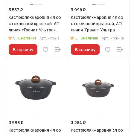
3 557 ₽
3 998 ₽
Кастрюля-жаровня 4л со
Кастрюля-жаровня 4л со
стеклянной крышкой, АП
стеклянной крышкой, АП
линия «Гранит Ультра»
линия "Гранит Ультра
(Оригинальный)
Индукционная"
5
5
В наличии
Арт.
жго41а
В наличии
Арт.
жгои41а
(оригинальный)
В корзину
В корзину
3 998 ₽
3 284 ₽
Кастрюля-жаровня 4л со
Кастрюля-жаровня 3л со