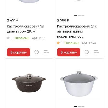
2 451 ₽
2 568 ₽
Кастрюля-жаровня 5л
Кастрюля-жаровня 3л с
диаметром 28см
антипригарным
покрытием, со
0
В наличии
Арт.
ж518
стеклянной крышкой.
5
В наличии
Арт.
ж34а
В корзину
В корзину