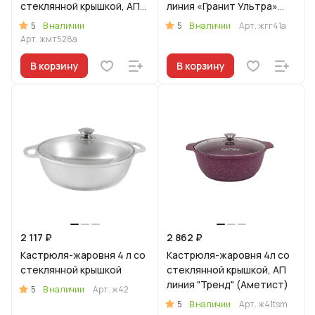
стеклянной крышкой, АП
линия «Гранит Ультра»
(темный мрамор)
(Синий)
5
5
В наличии
В наличии
Арт.
жгг41а
Арт.
жмт528а
В корзину
В корзину
2 117 ₽
2 862 ₽
Кастрюля-жаровня 4 л со
Кастрюля-жаровня 4л со
стеклянной крышкой
стеклянной крышкой, АП
линия "Тренд" (Аметист)
5
В наличии
Арт.
ж42
5
В наличии
Арт.
ж41tsm