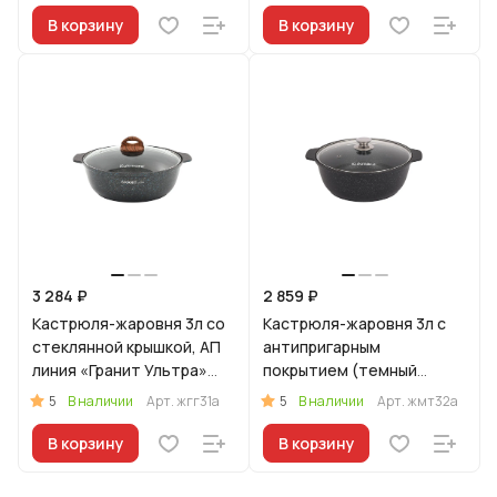
В корзину
В корзину
3 284 ₽
2 859 ₽
Кастрюля-жаровня 3л со
Кастрюля-жаровня 3л с
стеклянной крышкой, АП
антипригарным
линия «Гранит Ультра»
покрытием (темный
(Синий)
мрамор) со стеклянной
5
5
В наличии
Арт.
жгг31а
В наличии
Арт.
жмт32а
крышкой
В корзину
В корзину