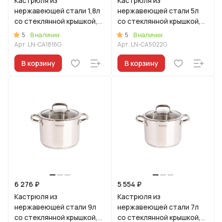
Кастрюля из
Кастрюля из
нержавеющей стали 1,8л
нержавеющей стали 5л
со стеклянной крышкой,
со стеклянной крышкой,
линия "Леон"
линия "Леон"
5
5
В наличии
В наличии
Арт.
LN-CA1816G
Арт.
LN-CA5022G
В корзину
В корзину
6 276 ₽
5 554 ₽
Кастрюля из
Кастрюля из
нержавеющей стали 9л
нержавеющей стали 7л
со стеклянной крышкой,
со стеклянной крышкой,