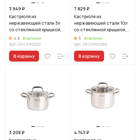
3 949 ₽
7 829 ₽
Кастрюля из
Кастрюля из
нержавеющей стали 3л
нержавеющей стали 10л
со стеклянной крышкой,
со стеклянной крышкой,
линия "Леон"
линия "Леон"
4.9
5
В наличии
В наличии
Арт.
LN-CA3020G
Арт.
LN-CA10028G
В корзину
В корзину
3 208 ₽
4 743 ₽