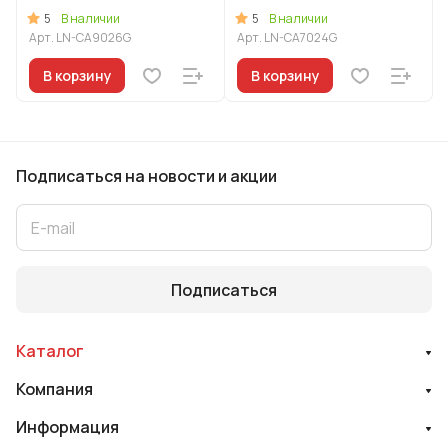
линия "Леон"
линия "Леон"
5
5
В наличии
В наличии
Арт.
LN-CA9026G
Арт.
LN-CA7024G
В корзину
В корзину
Подписаться
на новости и акции
Подписаться
Каталог
Компания
Информация