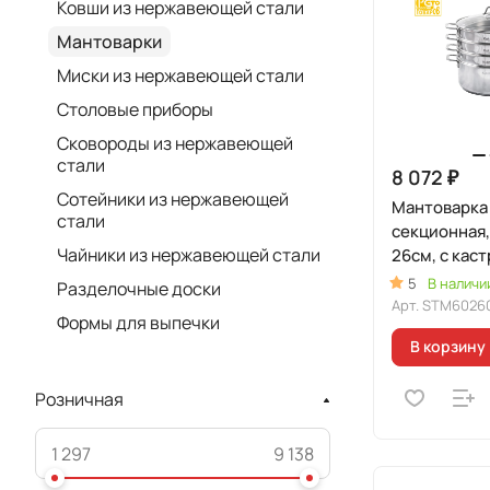
Ковши из нержавеющей стали
Мантоварки
Миски из нержавеющей стали
Cтоловые приборы
Сковороды из нержавеющей
стали
8 072 ₽
Сотейники из нержавеющей
Мантоварка 
стали
секционная
Чайники из нержавеющей стали
26см, с кас
5
В наличи
Разделочные доски
Арт.
STM6026
Формы для выпечки
В корзину
Розничная