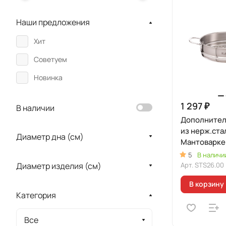
Наши предложения
Хит
Советуем
Новинка
1 297 ₽
В наличии
Дополнител
из нерж.ста
Диаметр дна (см)
Мантоварке 
диаметром 
5
В наличи
Арт.
STS26.00
Диаметр изделия (см)
В корзину
Категория
Все