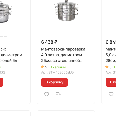
6 438 ₽
6 84
3-х
Мантоварка-пароварка
Мант
, диаметром
4,0 литра, диаметром
5,0 л
трюлей 6л
26см, со стеклянной
28см,
крышкой
крыш
и
5
В наличии
5
В
03G
Арт.
STM402603sbG
Арт.
S
В корзину
В к