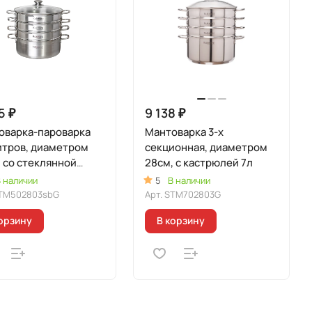
5 ₽
9 138 ₽
оварка-пароварка
Мантоварка 3-х
итров, диаметром
секционная, диаметром
 со стеклянной
28см, с кастрюлей 7л
кой
 наличии
5
В наличии
TM502803sbG
Арт.
STM702803G
орзину
В корзину