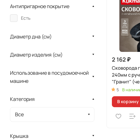
Антипригарное покрытие
Есть
Диаметр дна (см)
Диаметр изделия (см)
2 162 ₽
Сковорода 
Использование в посудомоечной
240мм с руч
машине
"Гранит" (ч
5
В наличи
Категория
В корзину
Все
Крышка