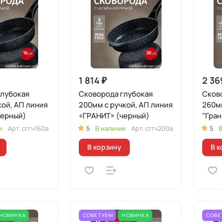
1 814 ₽
2 36
глубокая
Сковорода глубокая
Сков
кой, АП линия
200мм с ручкой, АП линия
260мм
черный)
«ГРАНИТ» (черный)
"Гран
и
Арт.
сггч160а
5
В наличии
Арт.
сггч200а
5
В
В корзину
В к
НОВИНКА
СОВЕТУЕМ
НОВИНКА
СОВЕ