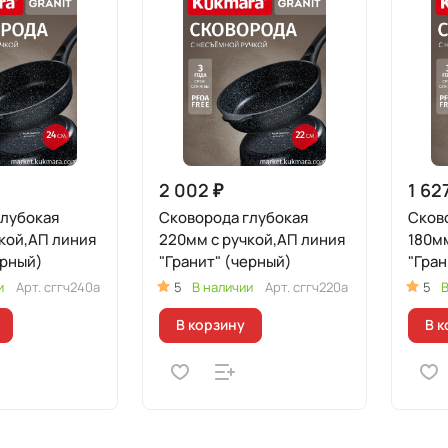
2 002 ₽
1 62
глубокая
Сковорода глубокая
Сков
кой,АП линия
220мм с ручкой,АП линия
180мм
ерный)
"Гранит" (черный)
"Гран
и
Арт.
сггч240а
5
В наличии
Арт.
сггч220а
5
В
В корзину
В к