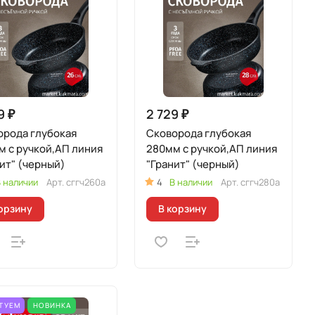
9 ₽
2 729 ₽
орода глубокая
Сковорода глубокая
 с ручкой,АП линия
280мм с ручкой,АП линия
ит" (черный)
"Гранит" (черный)
 наличии
Арт.
сггч260а
4
В наличии
Арт.
сггч280а
орзину
В корзину
ТУЕМ
НОВИНКА