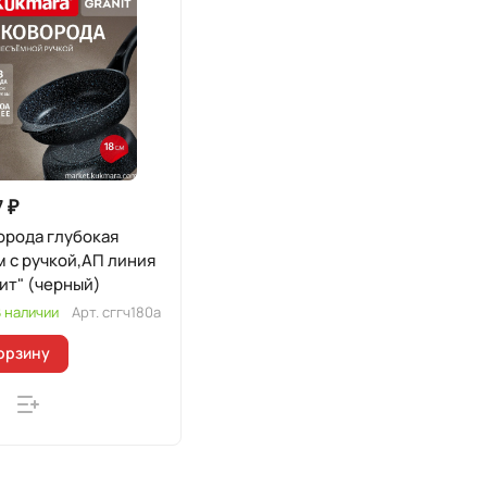
7 ₽
орода глубокая
 с ручкой,АП линия
ит" (черный)
 наличии
Арт.
сггч180а
орзину