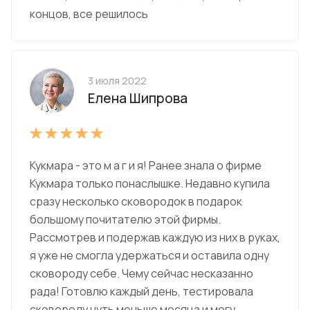
концов, все решилось
3 июля 2022
Елена Шипрова
Кукмара - это м а г и я! Ранее знала о фирме
Кукмара только понаслышке. Недавно купила
сразу несколько сковородок в подарок
большому почитателю этой фирмы.
Рассмотрев и подержав каждую из них в руках,
я уже не смогла удержаться и оставила одну
сковороду себе. Чему сейчас несказанно
рада! Готовлю каждый день, тестировала
сковороду чуть меньше месяца и могу