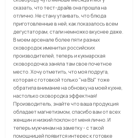
сказать, что тест-драйв она прошла на
отлично. Не стану утаивать, что блюда
приготовленные в ней, как показалось всем
дегустаторам, стали немножко вкуснее даже.
В моем арсенале более пяти разных
сковородок именитых российских
производителей, теперь и кукмарская
сковородочка заняла там свое почетное
место. Хочу отметить, что моя подруга,
которая с готовкой только "на ВЫ" тоже
обратила внимание на обновку на моей кухне,
настолько сковородка эффектная!
Производитель, знайте что ваша продукция
обладает магнетизмом, спасибо вам от всех
женщин и низкий поклон от меня лично. И
теперь мужчинам на заметку - с такой
помощницей появится интерес к готовке