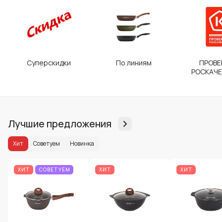
Суперскидки
По линиям
ПРОВЕ
РОСКАЧ
Лучшие предложения
Хит
Советуем
Новинка
ХИТ
СОВЕТУЕМ
ХИТ
ХИТ