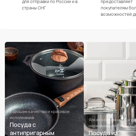
для отправки по России и в
предоставляет
страны СНГ
покупателям бо
возможностей д
Хорошее качество и красивое
исполнение
Яркая коллекция посуд
Посуда с
нержавеющей стали Ku
антипригарным
Посуда из