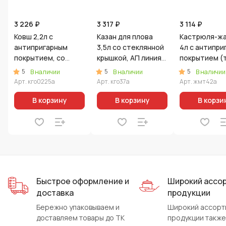
3 226 ₽
3 317 ₽
3 114 ₽
Ковш 2,2л с
Казан для плова
Кастрюля-ж
антипригарным
3,5л со стеклянной
4л с антипри
покрытием, со
крышкой, АП линия
покрытием (
съемной ручкой, ст.
«Гранит Ультра»
мрамор) со
5
5
5
В наличии
В наличии
В наличии
крышкой, линия
(Оригинальный)
стеклянной
Арт.
кго0225а
Арт.
кго37а
Арт.
жмт42а
«Гранит Ультра»
крышкой
(Оригинальный)
В корзину
В корзину
В корзи
Быстрое оформление и
Широкий ассо
доставка
продукции
Бережно упаковываем и
Широкий ассорт
доставляем товары до ТК
продукции также