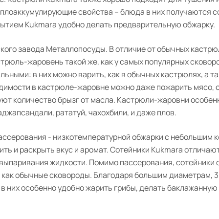
еплоаккумулирующие свойства – блюда в них получаются с
рытием Kukmara удобно делать предварительную обжарку.
кого завода Металлопосуды. В отличие от обычных кастрю
стрюль-жаровень такой же, как у самых популярных сковоро
ьными: в них можно варить, как в обычных кастрюлях, а та
одимости в кастрюле-жаровне можно даже пожарить мясо, 
уют количество брызг от масла. Кастрюли-жаровни особен
 аджапсандали, рататуй, чахохбили, и даже плов.
пассерования - низкотемпературной обжарки с небольшим 
чить и раскрыть вкус и аромат. Сотейники Kukmara отлича
 выпаривания жидкости. Помимо пассерования, сотейники 
я как обычные сковороды. Благодаря большим диаметрам, 3
 в них особенно удобно жарить грибы, делать баклажанную