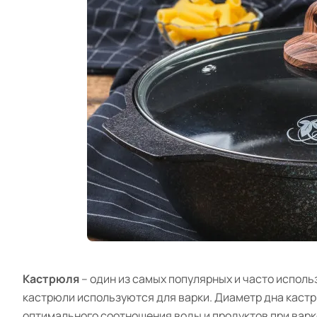
Кастрюля
– один из самых популярных и часто исполь
кастрюли используются для варки. Диаметр дна кастр
оптимального соотношения воды и продуктов при варк