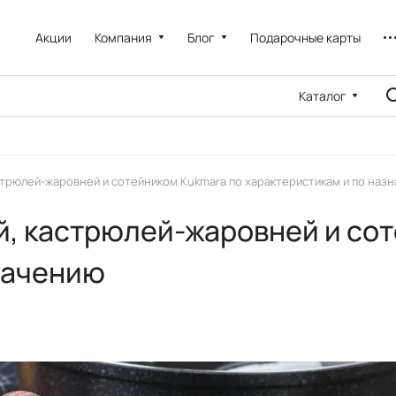
Акции
Компания
Блог
Подарочные карты
Каталог
стрюлей-жаровней и сотейником Kukmara по характеристикам и по наз
, кастрюлей-жаровней и сот
начению