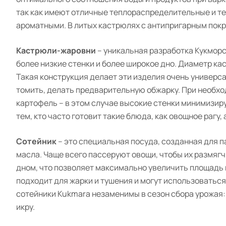
так как имеют отличные теплораспределительные и т
ароматными. В литых кастрюлях с антипригарным пок
Кастрюли-жаровни
– уникальная разработка Кукморс
более низкие стенки и более широкое дно. Диаметр ка
Такая конструкция делает эти изделия очень универсал
томить, делать предварительную обжарку. При необх
картофель – в этом случае высокие стенки минимизир
тем, кто часто готовит такие блюда, как овощное рагу,
Сотейник
– это специальная посуда, созданная для 
масла. Чаще всего пассеруют овощи, чтобы их размяг
дном, что позволяет максимально увеличить площадь
подходит для жарки и тушения и могут использоватьс
сотейники Kukmara незаменимы в сезон сбора урожая:
икру.