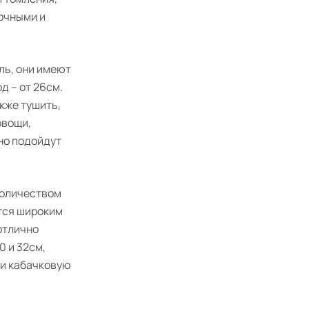
очными и
ль, они имеют
д – от 26см.
кже тушить,
овощи,
но подойдут
количеством
ются широким
отлично
0 и 32см,
 и кабачковую