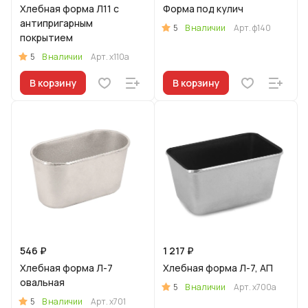
Хлебная форма Л11 с
Форма под кулич
антипригарным
5
В наличии
Арт.
ф140
покрытием
5
В наличии
Арт.
х110а
В корзину
В корзину
546 ₽
1 217 ₽
Хлебная форма Л-7
Хлебная форма Л-7, АП
овальная
5
В наличии
Арт.
х700а
5
В наличии
Арт.
х701