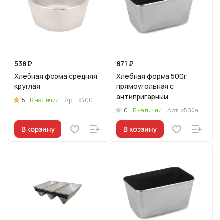
538 ₽
871 ₽
Хлебная форма средняя
Хлебная форма 500г
круглая
прямоугольная с
антипригарным
5
В наличии
Арт.
х400
покрытием
0
В наличии
Арт.
х500а
В корзину
В корзину