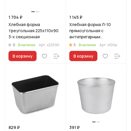
1 704 ₽
1 145 ₽
Хлебная форма
Хлебная форма Л-10
треугольная 225х110х90
прямоугольная с
3-х секционная
антипригарным
покрытием
0
5
В наличии
Арт.
х22590
В наличии
Арт.
х100а
В корзину
В корзину
829 ₽
391 ₽