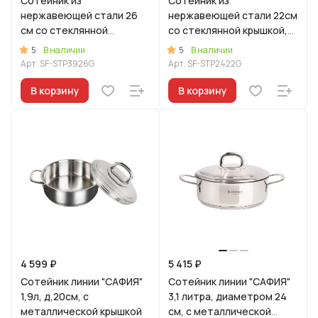
Сотейник из
Сотейник из
нержавеющей стали 26
нержавеющей стали 22см
см со стеклянной
со стеклянной крышкой,
крышкой, линия "Сафия"
линия "Сафия"
5
5
В наличии
В наличии
Арт.
SF-STP3926G
Арт.
SF-STP2422G
В корзину
В корзину
4 599 ₽
5 415 ₽
Сотейник линии "САФИЯ"
Сотейник линии "САФИЯ"
1,9л, д,20см, с
3,1 литра, диаметром 24
металлической крышкой
см, с металлической