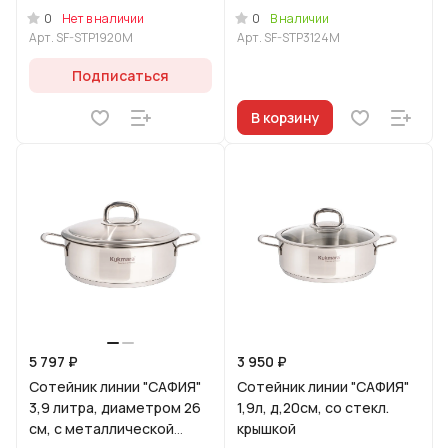
крышкой
0
0
Нет в наличии
В наличии
Арт.
SF-STP1920M
Арт.
SF-STP3124M
Подписаться
В корзину
5 797 ₽
3 950 ₽
Сотейник линии "САФИЯ"
Сотейник линии "САФИЯ"
3,9 литра, диаметром 26
1,9л, д,20см, со стекл.
см, с металлической
крышкой