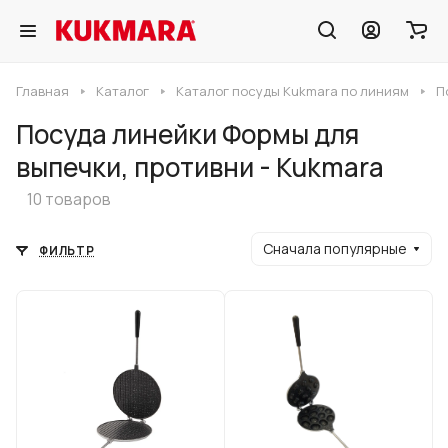
Главная
Каталог
Каталог посуды Kukmara по линиям
П
Посуда линейки Формы для
выпечки, противни - Kukmara
10 товаров
Сначала популярные
ФИЛЬТР