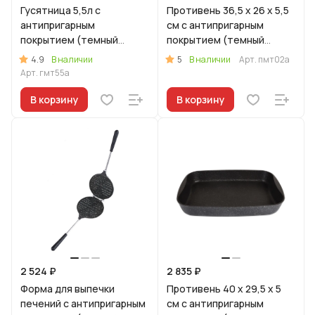
Гусятница 5,5л с
Противень 36,5 x 26 x 5,5
антипригарным
см с антипригарным
покрытием (темный
покрытием (темный
мрамор)
мрамор)
4.9
5
В наличии
В наличии
Арт.
пмт02а
Арт.
гмт55а
В корзину
В корзину
2 524 ₽
2 835 ₽
Форма для выпечки
Противень 40 x 29,5 x 5
печений с антипригарным
см с антипригарным