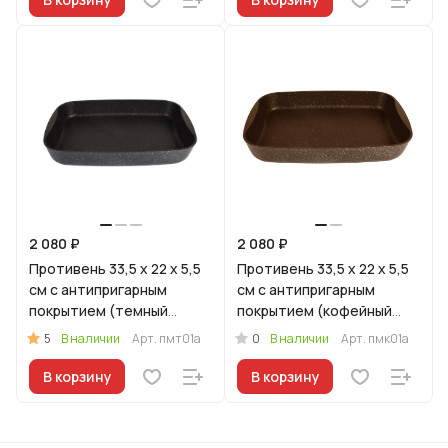
2 080 ₽
2 080 ₽
Противень 33,5 x 22 x 5,5
Противень 33,5 x 22 x 5,5
см с антипригарным
см с антипригарным
покрытием (темный
покрытием (кофейный
мрамор)
мрамор)
5
0
В наличии
Арт.
пмт01а
В наличии
Арт.
пмк01а
В корзину
В корзину