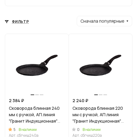
Сначала популярные
ФИЛЬТР
2 384 ₽
2 240 ₽
Сковорода блинная 240
Сковорода блинная 220
мм с ручкой, АП линия
мм с ручкой, АП линия
"Гранит Индукционная"
"Гранит Индукционная"
(черный)
(черный)
5
0
В наличии
В наличии
Арт.
сбгчиш240а
Арт.
сбгчиш220а