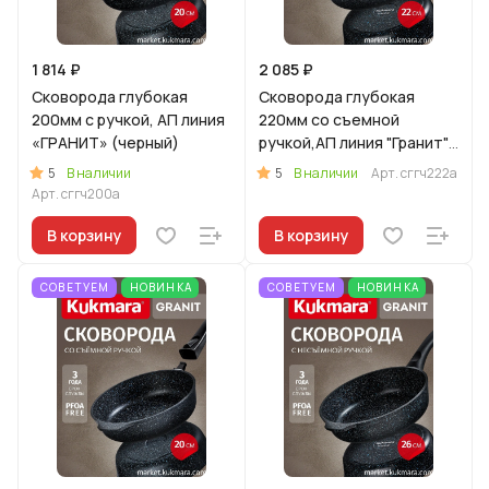
1 814 ₽
2 085 ₽
Сковорода глубокая
Сковорода глубокая
200мм с ручкой, АП линия
220мм со съемной
«ГРАНИТ» (черный)
ручкой,АП линия "Гранит"
(черный)
5
5
В наличии
В наличии
Арт.
сггч222а
Арт.
сггч200а
В корзину
В корзину
СОВЕТУЕМ
НОВИНКА
СОВЕТУЕМ
НОВИНКА