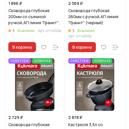
1 896 ₽
2 369 ₽
Сковорода глубокая
Сковорода глубокая
200мм со съемной
260мм с ручкой,АП линия
ручкой,АП линия "Гранит"
"Гранит" (черный)
(черный)
5
5
В наличии
Арт.
сггч202а
В наличии
Арт.
сггч260а
В корзину
В корзину
СОВЕТУЕМ
НОВИНКА
СОВЕТУЕМ
НОВИНКА
2 729 ₽
2 878 ₽
Сковорода глубокая
Кастрюля 3,5л со