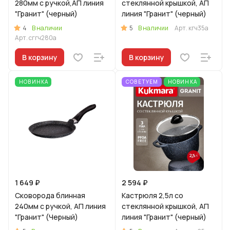
280мм с ручкой,АП линия
стеклянной крышкой, АП
"Гранит" (черный)
линия "Гранит" (черный)
4
5
В наличии
В наличии
Арт.
кгч35а
Арт.
сггч280а
В корзину
В корзину
НОВИНКА
СОВЕТУЕМ
НОВИНКА
1 649 ₽
2 594 ₽
Сковорода блинная
Кастрюля 2,5л со
240мм с ручкой, АП линия
стеклянной крышкой, АП
"Гранит" (Черный)
линия "Гранит" (черный)