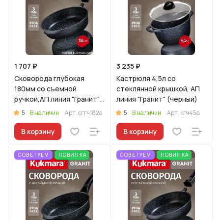
1 707 ₽
3 235 ₽
Сковорода глубокая
Кастрюля 4,5л со
180мм со съемной
стеклянной крышкой, АП
ручкой,АП линия "Гранит"
линия "Гранит" (черный)
(черный)
5
5
В наличии
Арт.
сггч182а
В наличии
Арт.
кгч45а
В корзину
В корзину
СОВЕТУЕМ
НОВИНКА
СОВЕТУЕМ
НОВИНКА