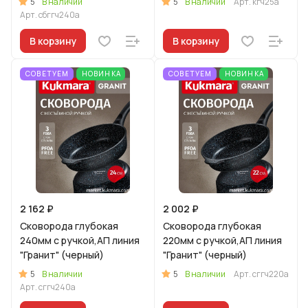
5
5
В наличии
В наличии
Арт.
кгч25а
Арт.
сбггч240а
В корзину
В корзину
СОВЕТУЕМ
НОВИНКА
СОВЕТУЕМ
НОВИНКА
2 162 ₽
2 002 ₽
Сковорода глубокая
Сковорода глубокая
240мм с ручкой,АП линия
220мм с ручкой,АП линия
"Гранит" (черный)
"Гранит" (черный)
5
5
В наличии
В наличии
Арт.
сггч220а
Арт.
сггч240а