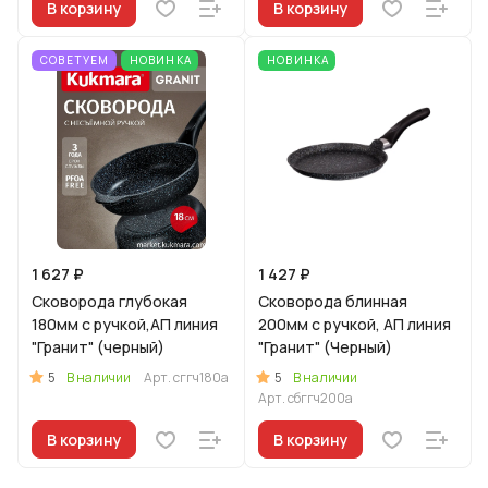
В корзину
В корзину
СОВЕТУЕМ
НОВИНКА
НОВИНКА
1 627 ₽
1 427 ₽
Сковорода глубокая
Сковорода блинная
180мм с ручкой,АП линия
200мм с ручкой, АП линия
"Гранит" (черный)
"Гранит" (Черный)
5
5
В наличии
Арт.
сггч180а
В наличии
Арт.
сбггч200а
В корзину
В корзину