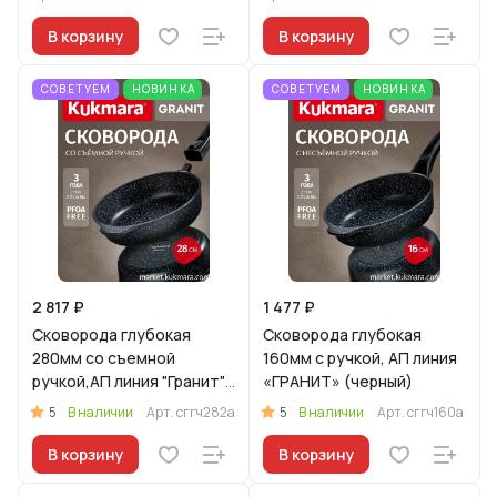
В корзину
В корзину
СОВЕТУЕМ
НОВИНКА
СОВЕТУЕМ
НОВИНКА
2 817 ₽
1 477 ₽
Сковорода глубокая
Сковорода глубокая
280мм со съемной
160мм с ручкой, АП линия
ручкой,АП линия "Гранит"
«ГРАНИТ» (черный)
(черный)
5
5
В наличии
Арт.
сггч282а
В наличии
Арт.
сггч160а
В корзину
В корзину