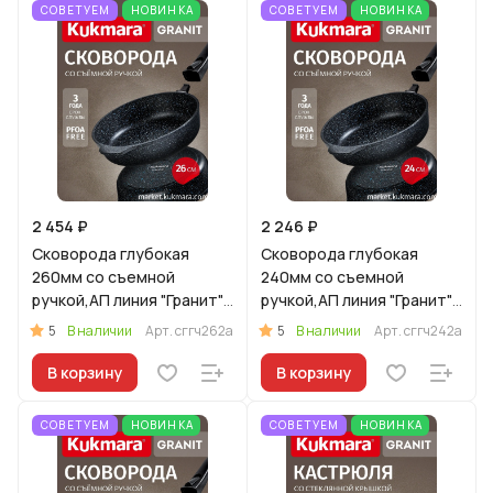
СОВЕТУЕМ
НОВИНКА
СОВЕТУЕМ
НОВИНКА
2 454 ₽
2 246 ₽
Сковорода глубокая
Сковорода глубокая
260мм со съемной
240мм со съемной
ручкой,АП линия "Гранит"
ручкой,АП линия "Гранит"
(черный)
(черный)
5
5
В наличии
Арт.
сггч262а
В наличии
Арт.
сггч242а
В корзину
В корзину
СОВЕТУЕМ
НОВИНКА
СОВЕТУЕМ
НОВИНКА