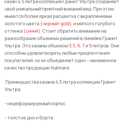
казан 4,5 литра коллекции
Гранит
Ультра сохраняет
свой уникальный приятный внешний вид. При этом
имеется более яркая расцветка с вкраплениями
золотого цвета
(
черный
-
gold
)
, и мягкого голубого
оттенка
(
синий
)
. Стоит обратить внимание на
разнообразие объемных решений в линейке
Гранит
Ультра. Это казаны объемом
3,5
,
6
,
7
и
9
литров. Они
способны удовлетворить любые предпочтения
покупателей, но их объединяет одно - неизменное
качество продукции
Kukmara
.
Преимущества казана
4,5 литра коллекции
Гранит
Ультра:
- недеформируемый корпус
- толстое дно и борта