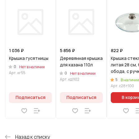
1 036 ₽
5 856 ₽
822 ₽
Крышка гусятницы
Деревянная крышка
Крышка стек
для казана 110л
литая 28 см,
0
Нет в наличии
обода, с руч
Арт.
кг55
0
Нет в наличии
нерж.стали
Арт.
кд1102
5
В наличии
Арт.
с28т100
Подписаться
Подписаться
В корзи
Назад к списку