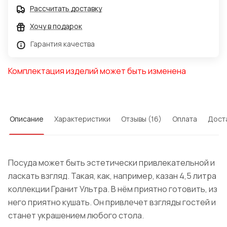
Рассчитать доставку
Хочу в подарок
Гарантия качества
Комплектация изделий может быть изменена
Описание
Характеристики
Отзывы (16)
Оплата
Дост
Посуда может быть эстетически привлекательной и
ласкать взгляд. Такая, как, например, казан 4,5 литра
коллекции
Гранит
Ультра. В нём приятно готовить, из
него приятно кушать. Он привлечет взгляды гостей и
станет украшением любого стола.